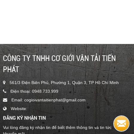
16m - GENIE Z45/25 - CHO THUÊ XE NÂNG NGƯỜI 16M
GENIE Z45/25 - 0948.733.999 - TIẾN PHÁT
Liên hệ
CÔNG TY TNHH CƠ GIỚI VẬN TẢI TIẾN
PHÁT
561/3 Điện Biên Phủ, Phường 1, Quận 3, TP Hồ Chí Minh
Điện thoại: 0948.733.999
Email: cogioivantaitienphat@gmail.com
Website:
ĐĂNG KÝ NHẬN TIN
BOOMLIFT CHẠY ĐIỆN 9M - JLG E300AJP
Vui lòng đăng ký nhận tin để biết thêm thông tin và tin tức
1
khuyến mãi