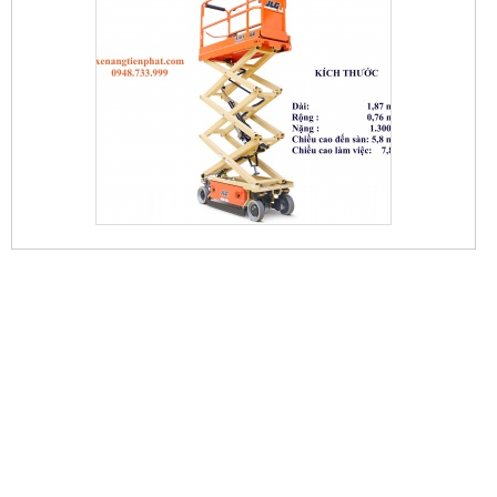
XE NÂNG CẮT KÉO 5,7M
80