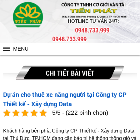
{Dự án} cho thuê xe nâng người tại Công ty CP Thiết kế - Xây dựng Data
HOTLINE TƯ VẤN 24/7:
0948.733.999
0948.733.999
MENU
CHI TIẾT BÀI VIẾT
Dự án cho thuê xe nâng người tại Công ty CP
Thiết kế - Xây dựng Data
5/5 - (222 bình chọn)
Khách hàng bên phía Công ty CP Thiết kế - Xây dựng Data
tại Thủ Đức, TP.HCM đang cần bảo trì hệ thống thông gió và