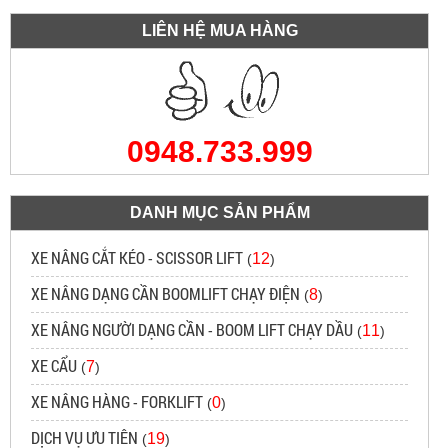
LIÊN HỆ MUA HÀNG
0948.733.999
DANH MỤC SẢN PHẨM
XE NÂNG CẮT KÉO - SCISSOR LIFT
12
(
)
XE NÂNG DẠNG CẦN BOOMLIFT CHẠY ĐIỆN
8
(
)
XE NÂNG NGƯỜI DẠNG CẦN - BOOM LIFT CHẠY DẦU
11
(
)
XE CẨU
7
(
)
XE NÂNG HÀNG - FORKLIFT
0
(
)
DỊCH VỤ ƯU TIÊN
19
(
)