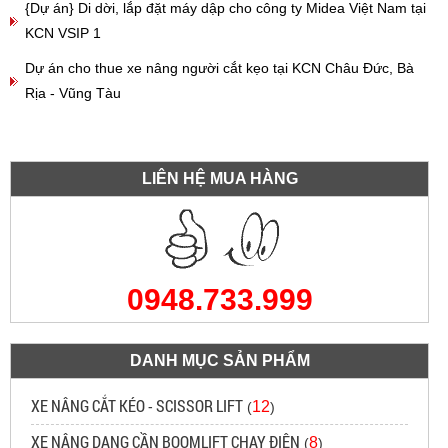
{Dự án} Di dời, lắp đặt máy dập cho công ty Midea Việt Nam tại
KCN VSIP 1
Dự án cho thue xe nâng người cắt kẹo tại KCN Châu Đức, Bà
Rịa - Vũng Tàu
LIÊN HỆ MUA HÀNG
0948.733.999
DANH MỤC SẢN PHẨM
XE NÂNG CẮT KÉO - SCISSOR LIFT
12
(
)
XE NÂNG DẠNG CẦN BOOMLIFT CHẠY ĐIỆN
8
(
)