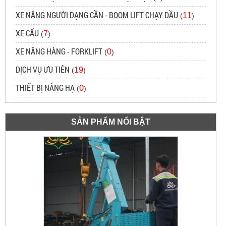
XE NÂNG NGƯỜI DẠNG CẦN - BOOM LIFT CHẠY DẦU
11
(
)
XE CẨU
7
(
)
XE NÂNG HÀNG - FORKLIFT
0
(
)
DỊCH VỤ ƯU TIÊN
19
(
)
THIẾT BỊ NÂNG HẠ
0
(
)
SẢN PHẨM NỔI BẬT