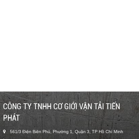
16m - GENIE Z45/25 - CHO THUÊ XE NÂNG NGƯỜI 16M
GENIE Z45/25 - 0948.733.999 - TIẾN PHÁT
Liên hệ
CÔNG TY TNHH CƠ GIỚI VẬN TẢI TIẾN
PHÁT
561/3 Điện Biên Phủ, Phường 1, Quận 3, TP Hồ Chí Minh