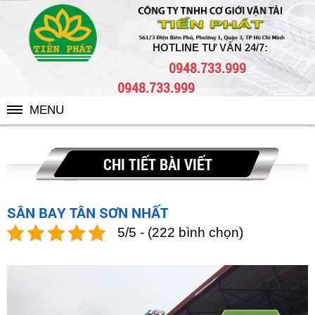
cho thuê xe nâng giá rẻ tại khu vực Tân Bình, Sân bay Tân Sơn Nhất
HOTLINE TƯ VẤN 24/7:
0948.733.999
0948.733.999
MENU
CHI TIẾT BÀI VIẾT
SÂN BAY TÂN SƠN NHẤT
5/5 - (222 bình chọn)