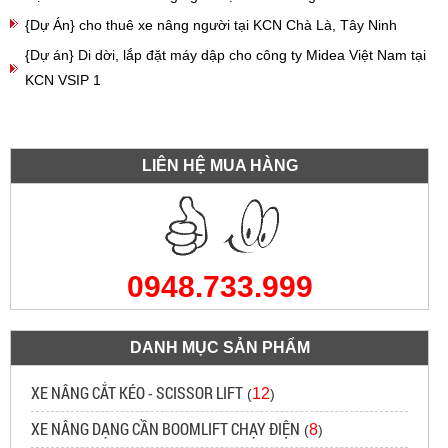
{Dự Án} cho thuê xe nâng người tại KCN Chà Là, Tây Ninh
{Dự án} Di dời, lắp đặt máy dập cho công ty Midea Việt Nam tại
KCN VSIP 1
LIÊN HỆ MUA HÀNG
0948.733.999
DANH MỤC SẢN PHẨM
XE NÂNG CẮT KÉO - SCISSOR LIFT
12
(
)
XE NÂNG DẠNG CẦN BOOMLIFT CHẠY ĐIỆN
8
(
)