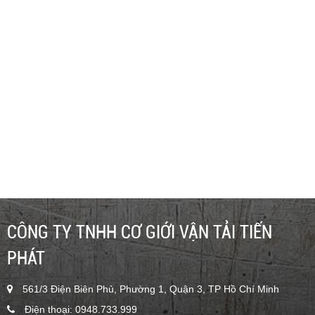
16m - GENIE Z45/25 - CHO THUÊ XE NÂNG NGƯỜI 16M
GENIE Z45/25 - 0948.733.999 - TIẾN PHÁT
Liên hệ
CÔNG TY TNHH CƠ GIỚI VẬN TẢI TIẾN
PHÁT
561/3 Điện Biên Phủ, Phường 1, Quận 3, TP Hồ Chí Minh
Điện thoại: 0948.733.999