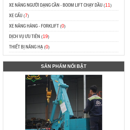
XE NÂNG NGƯỜI DẠNG CẦN - BOOM LIFT CHẠY DẦU
11
(
)
XE CẨU
7
(
)
XE NÂNG HÀNG - FORKLIFT
0
(
)
DỊCH VỤ ƯU TIÊN
19
(
)
THIẾT BỊ NÂNG HẠ
0
(
)
SẢN PHẨM NỔI BẬT