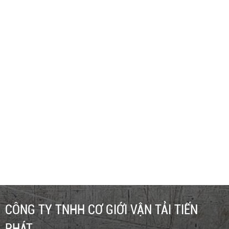
80
16m - GENIE Z45/25 - CHO THUÊ XE NÂNG NGƯỜI 16M
GENIE Z45/25 - 0948.733.999 - TIẾN PHÁT
Liên hệ
CÔNG TY TNHH CƠ GIỚI VẬN TẢI TIẾN
PHÁT