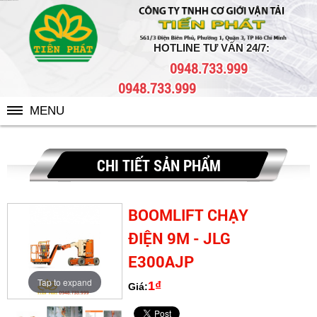
BOOMLIFT CHẠY ĐIỆN 9M - JLG E300AJP
HOTLINE TƯ VẤN 24/7:
0948.733.999
0948.733.999
MENU
CHI TIẾT SẢN PHẨM
BOOMLIFT CHẠY
ĐIỆN 9M - JLG
E300AJP
Tap to expand
1₫
Giá: