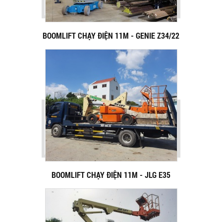
BOOMLIFT CHẠY ĐIỆN 11M - GENIE Z34/22
BOOMLIFT CHẠY ĐIỆN 11M - JLG E35