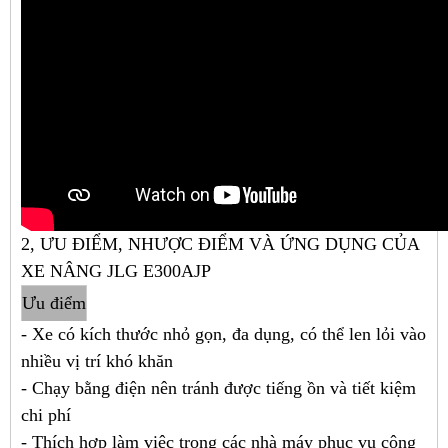
2, ƯU ĐIỂM, NHƯỢC ĐIỂM VÀ ỨNG DỤNG CỦA
XE NÂNG JLG E300AJP
Ưu điểm
- Xe có kích thước nhỏ gọn, đa dụng, có thể len lỏi vào
nhiều vị trí khó khăn
- Chạy bằng điện nên tránh được tiếng ồn và tiết kiệm
chi phí
- Thích hợp làm việc trong các nhà máy phục vụ công