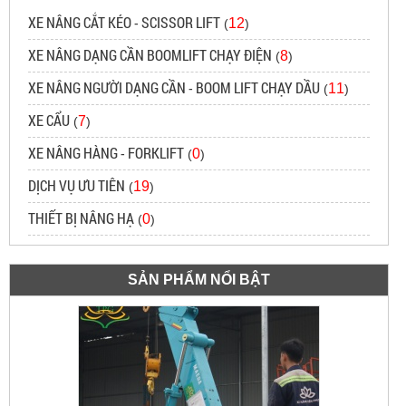
XE NÂNG CẮT KÉO - SCISSOR LIFT
12
(
)
XE NÂNG DẠNG CẦN BOOMLIFT CHẠY ĐIỆN
8
(
)
XE NÂNG NGƯỜI DẠNG CẦN - BOOM LIFT CHẠY DẦU
11
(
)
XE CẨU
7
(
)
XE NÂNG HÀNG - FORKLIFT
0
(
)
DỊCH VỤ ƯU TIÊN
19
(
)
THIẾT BỊ NÂNG HẠ
0
(
)
SẢN PHẨM NỔI BẬT