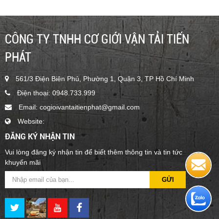
Liên hệ
CÔNG TY TNHH CƠ GIỚI VẬN TẢI TIẾN
PHÁT
561/3 Điện Biên Phủ, Phường 1, Quận 3, TP Hồ Chí Minh
Điện thoại: 0948.733.999
Email: cogioivantaitienphat@gmail.com
Website:
ĐĂNG KÝ NHẬN TIN
BOOMLIFT CHẠY ĐIỆN 9M - JLG E300AJP
Vui lòng đăng ký nhận tin để biết thêm thông tin và tin tức
1
khuyến mãi