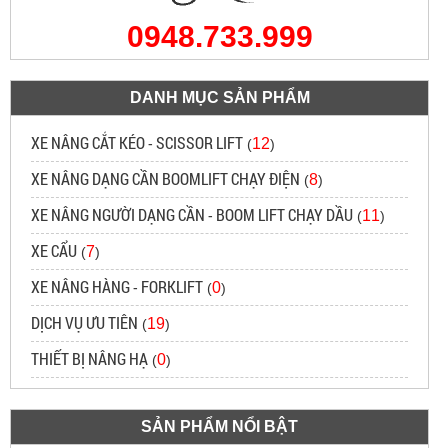
0948.733.999
DANH MỤC SẢN PHẨM
XE NÂNG CẮT KÉO - SCISSOR LIFT
12
(
)
XE NÂNG DẠNG CẦN BOOMLIFT CHẠY ĐIỆN
8
(
)
XE NÂNG NGƯỜI DẠNG CẦN - BOOM LIFT CHẠY DẦU
11
(
)
XE CẨU
7
(
)
XE NÂNG HÀNG - FORKLIFT
0
(
)
DỊCH VỤ ƯU TIÊN
19
(
)
THIẾT BỊ NÂNG HẠ
0
(
)
SẢN PHẨM NỔI BẬT