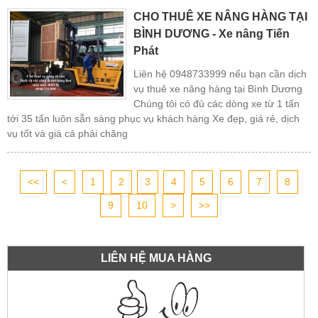
CHO THUÊ XE NÂNG HÀNG TẠI
BÌNH DƯƠNG - Xe nâng Tiến
Phát
Liên hệ 0948733999 nếu bạn cần dịch
vụ thuê xe nâng hàng tại Bình Dương
Chúng tôi có đủ các dòng xe từ 1 tấn
tới 35 tấn luôn sẵn sàng phục vụ khách hàng Xe đẹp, giá rẻ, dịch
vụ tốt và giá cả phải chăng
<<
<
1
2
3
4
5
6
7
8
9
10
>
>>
LIÊN HỆ MUA HÀNG