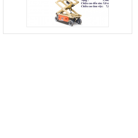
XE NÂNG CẮT KÉO 5,7M
80
16m - GENIE Z45/25 - CHO THUÊ XE NÂNG NGƯỜI 16M
GENIE Z45/25 - 0948.733.999 - TIẾN PHÁT