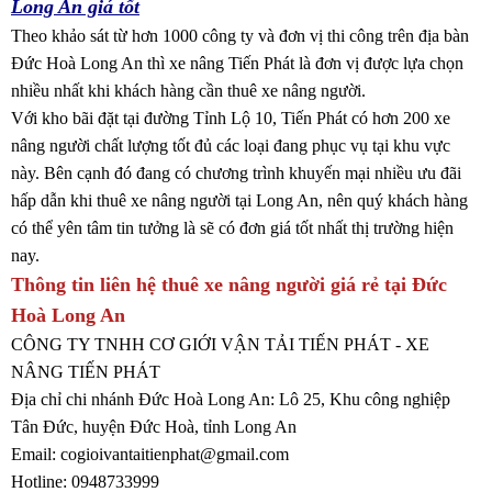
Long An giá tốt
Theo khảo sát từ hơn 1000 công ty và đơn vị thi công trên địa bàn
Đức Hoà Long An thì xe nâng Tiến Phát là đơn vị được lựa chọn
nhiều nhất khi khách hàng cần thuê xe nâng người.
Với kho bãi đặt tại đường Tỉnh Lộ 10, Tiến Phát có hơn 200 xe
nâng người chất lượng tốt đủ các loại đang phục vụ tại khu vực
này. Bên cạnh đó đang có chương trình khuyến mại nhiều ưu đãi
hấp dẫn khi thuê xe nâng người tại Long An, nên quý khách hàng
có thể yên tâm tin tưởng là sẽ có đơn giá tốt nhất thị trường hiện
nay.
Thông tin liên hệ thuê xe nâng người giá rẻ tại Đức
Hoà Long An
CÔNG TY TNHH CƠ GIỚI VẬN TẢI TIẾN PHÁT - XE
NÂNG TIẾN PHÁT
Địa chỉ chi nhánh Đức Hoà Long An: Lô 25, Khu công nghiệp
Tân Đức, huyện Đức Hoà, tỉnh Long An
Email: cogioivantaitienphat@gmail.com
Hotline: 0948733999