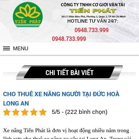
CHO THUÊ XE NÂNG NGƯỜI TẠI ĐỨC HOÀ LONG AN
HOTLINE TƯ VẤN 24/7:
0948.733.999
0948.733.999
MENU
CHI TIẾT BÀI VIẾT
CHO THUÊ XE NÂNG NGƯỜI TẠI ĐỨC HOÀ
LONG AN
5/5 - (222 bình chọn)
Xe nâng Tiến Phát là đơn vị hoạt động nhiều năm trong
lĩnh vực cho thuê xe nâng xe cẩu tại Long An. Trong vài