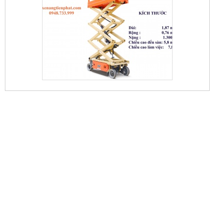
XE NÂNG CẮT KÉO 5,7M
80