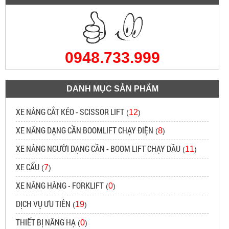
0948.733.999
DANH MỤC SẢN PHẨM
XE NÂNG CẮT KÉO - SCISSOR LIFT
12
(
)
XE NÂNG DẠNG CẦN BOOMLIFT CHẠY ĐIỆN
8
(
)
XE NÂNG NGƯỜI DẠNG CẦN - BOOM LIFT CHẠY DẦU
11
(
)
XE CẨU
7
(
)
XE NÂNG HÀNG - FORKLIFT
0
(
)
DỊCH VỤ ƯU TIÊN
19
(
)
THIẾT BỊ NÂNG HẠ
0
(
)