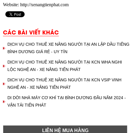
Website: http://xenangtienphat.com
CÁC BÀI VIẾT KHÁC
DỊCH VỤ CHO THUÊ XE NÂNG NGƯỜI TẠI AN LẬP DẦU TIẾNG
BÌNH DƯƠNG GIÁ RẺ - UY TÍN
DỊCH VỤ CHO THUÊ XE NÂNG NGƯỜI TẠI KCN WHA NGHI
LỘC NGHỆ AN - XE NÂNG TIẾN PHÁT
DỊCH VỤ CHO THUÊ XE NÂNG NGƯỜI TẠI KCN VSIP VINH
NGHỆ AN - XE NÂNG TIẾN PHÁT
DI DỜI NHÀ MÁY CƠ KHÍ TẠI BÌNH DƯƠNG ĐẦU NĂM 2024 -
VẬN TẢI TIẾN PHÁT
LIÊN HỆ MUA HÀNG