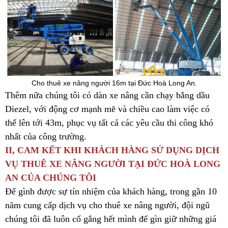
Cho thuê xe nâng người 16m tại Đức Hoà Long An.
Thêm nữa chúng tôi có dàn xe nâng cần chạy bằng dầu
Diezel, với động cơ mạnh mẽ và chiều cao làm việc có
thể lên tới 43m, phục vụ tất cả các yêu cầu thi công khó
nhất của công trường.
II, CAM KẾT KHI KHÁCH HÀNG SỬ DỤNG DỊCH
VỤ THUÊ XE NÂNG NGƯỜI TẠI ĐỨC HOÀ LONG
AN CỦA CHÚNG TÔI
Để gình được sự tín nhiệm của khách hàng, trong gần 10
năm cung cấp dịch vụ cho thuê xe nâng người, đội ngũ
chúng tôi đã luôn cố gắng hết mình để gìn giữ những giá