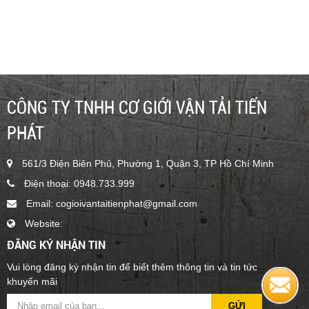
16m - GENIE Z45/25 - CHO THUÊ XE NÂNG NGƯỜI 16M
GENIE Z45/25 - 0948.733.999 - TIẾN PHÁT
Liên hệ
CÔNG TY TNHH CƠ GIỚI VẬN TẢI TIẾN
PHÁT
561/3 Điện Biên Phủ, Phường 1, Quận 3, TP Hồ Chí Minh
Điện thoại: 0948.733.999
Email: cogioivantaitienphat@gmail.com
Website:
ĐĂNG KÝ NHẬN TIN
BOOMLIFT CHẠY ĐIỆN 9M - JLG E300AJP
Vui lòng đăng ký nhận tin để biết thêm thông tin và tin tức
1
khuyến mãi