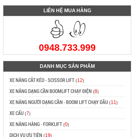
LIÊN HỆ MUA HÀNG
0948.733.999
DANH MỤC SẢN PHẨM
XE NÂNG CẮT KÉO - SCISSOR LIFT
12
(
)
XE NÂNG DẠNG CẦN BOOMLIFT CHẠY ĐIỆN
8
(
)
XE NÂNG NGƯỜI DẠNG CẦN - BOOM LIFT CHẠY DẦU
11
(
)
XE CẨU
7
(
)
XE NÂNG HÀNG - FORKLIFT
0
(
)
DỊCH VỤ ƯU TIÊN
19
(
)