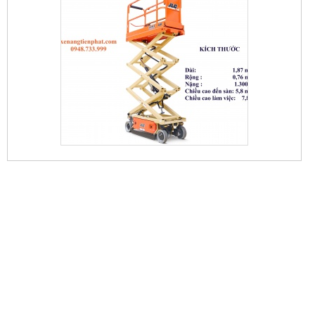
XE NÂNG CẮT KÉO 5,7M
80