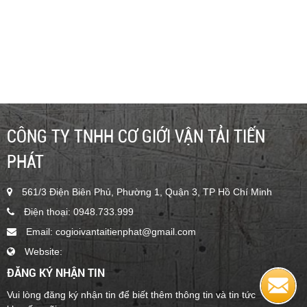
16m - GENIE Z45/25 - CHO THUÊ XE NÂNG NGƯỜI 16M
GENIE Z45/25 - 0948.733.999 - TIẾN PHÁT
Liên hệ
CÔNG TY TNHH CƠ GIỚI VẬN TẢI TIẾN
PHÁT
561/3 Điện Biên Phủ, Phường 1, Quận 3, TP Hồ Chí Minh
Điện thoại: 0948.733.999
Email: cogioivantaitienphat@gmail.com
Website:
ĐĂNG KÝ NHẬN TIN
BOOMLIFT CHẠY ĐIỆN 9M - JLG E300AJP
Vui lòng đăng ký nhận tin để biết thêm thông tin và tin tức
1